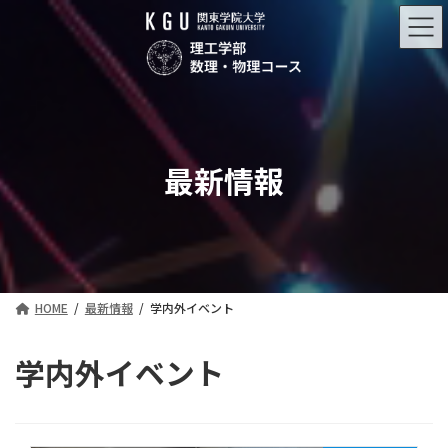
コ
ナ
ン
ビ
テ
ゲ
ン
ー
ツ
シ
へ
ョ
ス
ン
キ
に
最新情報
ッ
移
プ
動
HOME
最新情報
学内外イベント
学内外イベント