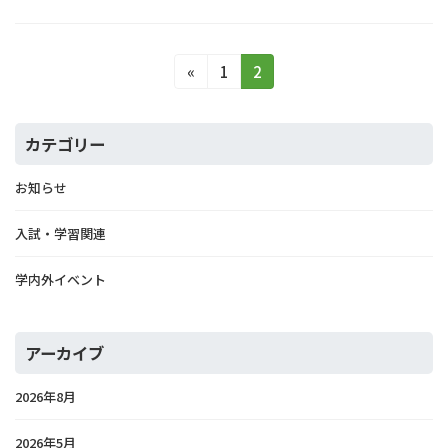
投
固
固
«
1
2
定
定
稿
ペ
ペ
ー
ー
の
カテゴリー
ジ
ジ
ペ
お知らせ
ー
入試・学習関連
ジ
送
学内外イベント
り
アーカイブ
2026年8月
2026年5月