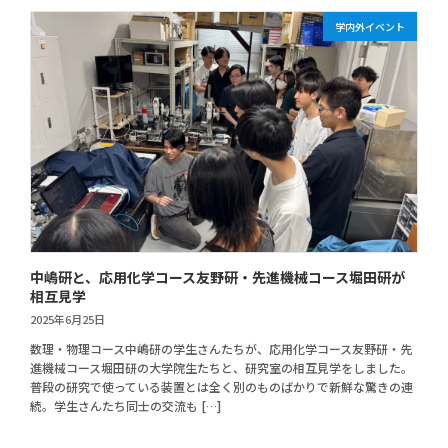
学内外イベント
中嶋研と、応用化学コース友野研・先進機械コース堀田研が
相互見学
2025年6月25日
数理・物理コース中嶋研の学生さんたちが、応用化学コース友野研・先
進機械コース堀田研の大学院生たちと、研究室の相互見学をしました。
普段の研究で使っている装置とは全く別のものばかりで新鮮な驚きの連
続。学生さんたち同士の交流も […]