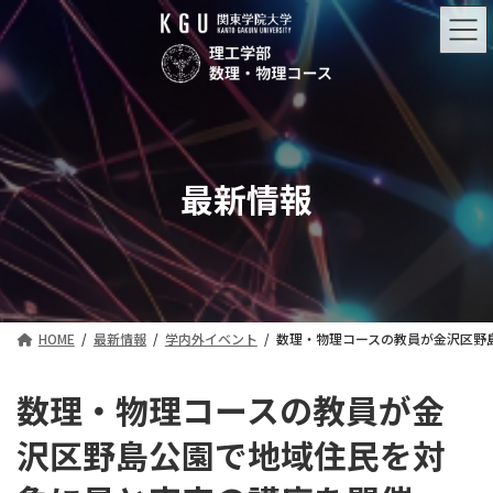
コ
ナ
ン
ビ
テ
ゲ
ン
ー
ツ
シ
へ
ョ
ス
ン
キ
に
最新情報
ッ
移
プ
動
HOME
最新情報
学内外イベント
数理・物理コースの教員が金沢区野
数理・物理コースの教員が金
沢区野島公園で地域住民を対